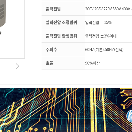
출력전압
200V.208V.220V.380V.4
입력전압 조정범위
입력전압 ±15%
출력전압 안정범위
출력전압 ±2%이내
주파수
60HZ(기본).50HZ(선택)
효율
90%이상