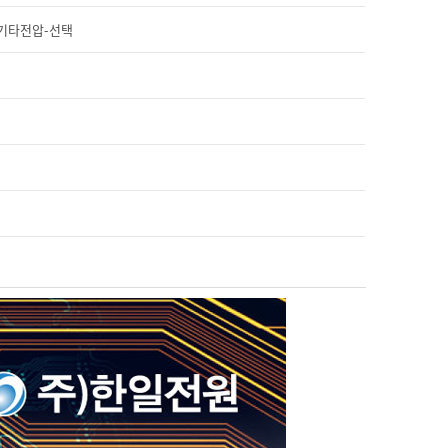
00V.기타전압-선택