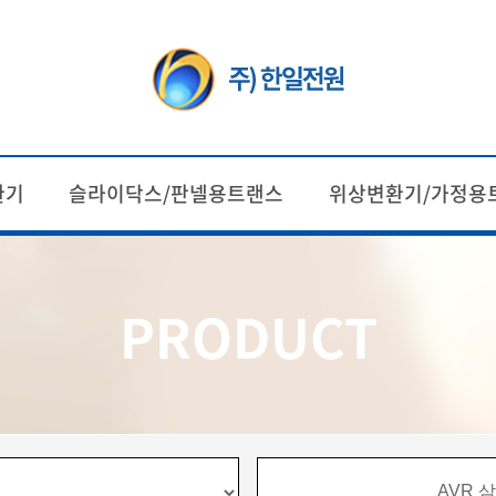
환기
슬라이닥스/판넬용트랜스
위상변환기/가정용
PRODUCT