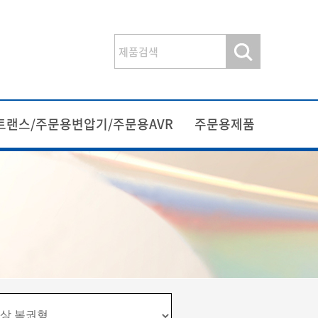
트랜스/주문용변압기/주문용AVR
주문용제품