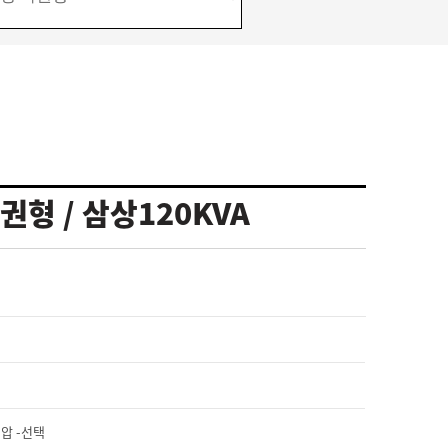
형 / 삼상120KVA
타전압 -선택