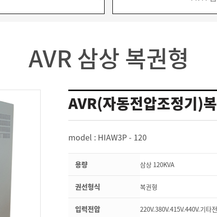
AVR 삼상 복권형
AVR(자동전압조정기)복권
model : HIAW3P - 120
용량
삼상 120KVA
권선형식
복권형
입력전압
220V.380V.415V.440V.기